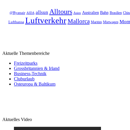
Alltours
allsun
Bahn
Australien
@Ryanair
Brasilien
Chin
AIDA
Asien
Luftverkehr
Mallorca
Mom
Lufthansa
Maritim
Mietwagen
Aktuelle Themenbereiche
Freizeitparks
Grossbritannien & Irland
Business-Technik
Cluburlaub
Osteuropa & Baltikum
Aktuelles Video