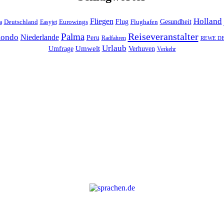
Holland
Fliegen
Flug
Gesundheit
Deutschland
Eurowings
Flughafen
a
Easyjet
Reiseveranstalter
Palma
ondo
Niederlande
Peru
Radfahren
REWE DER
Urlaub
Umfrage
Umwelt
Verhuven
Verkehr