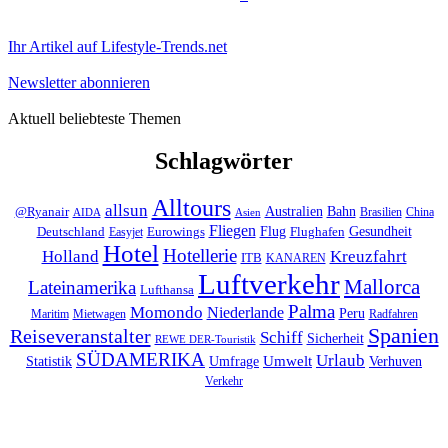
Ihr Artikel auf Lifestyle-Trends.net
Newsletter abonnieren
Aktuell beliebteste Themen
Schlagwörter
Alltours
allsun
Bahn
Australien
@Ryanair
Brasilien
China
AIDA
Asien
Fliegen
Flug
Gesundheit
Deutschland
Eurowings
Flughafen
Easyjet
Hotel
Hotellerie
Kreuzfahrt
Holland
ITB
KANAREN
Luftverkehr
Mallorca
Lateinamerika
Lufthansa
Palma
Momondo
Niederlande
Peru
Maritim
Mietwagen
Radfahren
Spanien
Reiseveranstalter
Schiff
Sicherheit
REWE DER-Touristik
SÜDAMERIKA
Urlaub
Umfrage
Umwelt
Verhuven
Statistik
Verkehr