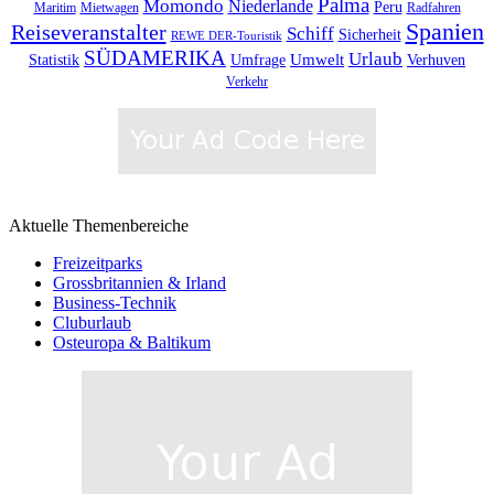
Palma
Momondo
Niederlande
Peru
Maritim
Mietwagen
Radfahren
Spanien
Reiseveranstalter
Schiff
Sicherheit
REWE DER-Touristik
SÜDAMERIKA
Urlaub
Umfrage
Umwelt
Verhuven
Statistik
Verkehr
Aktuelle Themenbereiche
Freizeitparks
Grossbritannien & Irland
Business-Technik
Cluburlaub
Osteuropa & Baltikum