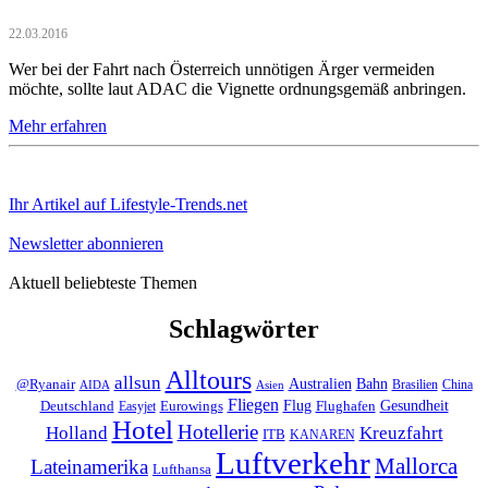
22.03.2016
Wer bei der Fahrt nach Österreich unnötigen Ärger vermeiden
möchte, sollte laut ADAC die Vignette ordnungsgemäß anbringen.
Mehr erfahren
Ihr Artikel auf Lifestyle-Trends.net
Newsletter abonnieren
Aktuell beliebteste Themen
Schlagwörter
Alltours
allsun
Bahn
Australien
@Ryanair
Brasilien
China
AIDA
Asien
Fliegen
Flug
Gesundheit
Deutschland
Eurowings
Flughafen
Easyjet
Hotel
Hotellerie
Kreuzfahrt
Holland
ITB
KANAREN
Luftverkehr
Mallorca
Lateinamerika
Lufthansa