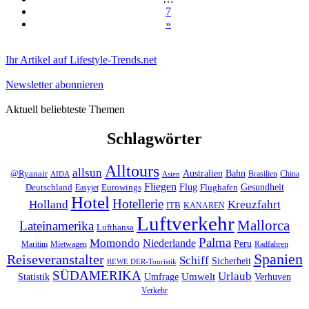
7
»
Ihr Artikel auf Lifestyle-Trends.net
Newsletter abonnieren
Aktuell beliebteste Themen
Schlagwörter
Alltours
allsun
Bahn
Australien
@Ryanair
Brasilien
China
AIDA
Asien
Fliegen
Flug
Gesundheit
Deutschland
Eurowings
Flughafen
Easyjet
Hotel
Hotellerie
Kreuzfahrt
Holland
ITB
KANAREN
Luftverkehr
Mallorca
Lateinamerika
Lufthansa
Palma
Momondo
Niederlande
Peru
Maritim
Mietwagen
Radfahren
Spanien
Reiseveranstalter
Schiff
Sicherheit
REWE DER-Touristik
SÜDAMERIKA
Urlaub
Umfrage
Umwelt
Verhuven
Statistik
Verkehr