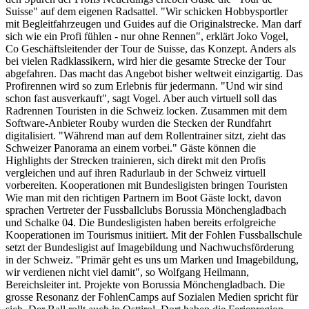
Suisse" auf dem eigenen Radsattel. "Wir schicken Hobbysportler
mit Begleitfahrzeugen und Guides auf die Originalstrecke. Man darf
sich wie ein Profi fühlen - nur ohne Rennen", erklärt Joko Vogel,
Co Geschäftsleitender der Tour de Suisse, das Konzept. Anders als
bei vielen Radklassikern, wird hier die gesamte Strecke der Tour
abgefahren. Das macht das Angebot bisher weltweit einzigartig. Das
Profirennen wird so zum Erlebnis für jedermann. "Und wir sind
schon fast ausverkauft", sagt Vogel. Aber auch virtuell soll das
Radrennen Touristen in die Schweiz locken. Zusammen mit dem
Software-Anbieter Rouby wurden die Stecken der Rundfahrt
digitalisiert. "Während man auf dem Rollentrainer sitzt, zieht das
Schweizer Panorama an einem vorbei." Gäste können die
Highlights der Strecken trainieren, sich direkt mit den Profis
vergleichen und auf ihren Radurlaub in der Schweiz virtuell
vorbereiten. Kooperationen mit Bundesligisten bringen Touristen
Wie man mit den richtigen Partnern im Boot Gäste lockt, davon
sprachen Vertreter der Fussballclubs Borussia Mönchengladbach
und Schalke 04. Die Bundesligisten haben bereits erfolgreiche
Kooperationen im Tourismus initiiert. Mit der Fohlen Fussballschule
setzt der Bundesligist auf Imagebildung und Nachwuchsförderung
in der Schweiz. "Primär geht es uns um Marken und Imagebildung,
wir verdienen nicht viel damit", so Wolfgang Heilmann,
Bereichsleiter int. Projekte von Borussia Mönchengladbach. Die
grosse Resonanz der FohlenCamps auf Sozialen Medien spricht für