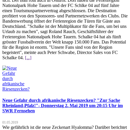
sich. Der Ball rollt auch in Osttirol. Dort haben die Ferienregion
Nationalpark Hohe Tauern und der FC Schlke 04 auf fünf Jahre
einen Tourismuspartnervertrag abgeschlossen. Die Destination
profitiert von den Sponsoren- und Partnernetzwerken des Clubs. Die
Bandenwerbung öffnet der Ferienregion die Türen für Gäste aus
Deutschland. "Schalke ist der Multiplikator für die Fans, um bei uns
Urlaub zu machen", sagt Roland Rauch, Geschäftsführer der
Ferienregion Nationalpark Hohe Tauern. Schalke 04 hat als fünft
grösster Fussballverein der Welt knapp 150.000 Fans. Das Potential
für die Region ist enorm. "Unsere Fans sind von der Region
begeistert", meinte auch Peter Schwabe, Director Sales von FC
Schalke 04.
[...]
Neue Gefahr durch afrikanische Riesenzecken? "Zur Sache
Rheinland-Pfalz!"- Donnerstag 2. Mai 2019 um 20:15 Uhr im
SWR Fernsehen
01.05.2019
Wie gefährlich ist die neue Zeckenart Hyalomma? Darüber berichtet