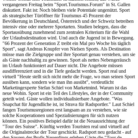
vergangenen Freitag beim "Sport.Tourismus.Forum" in St. Gallen
diskutiert. Fakt ist: Noch bleiben viele Potentiale ungenützt. Sport
als strategischer Türöffner für Tourismus 45 Prozent der
Bevölkerung in Deutschland, Österreich und der Schweiz betreiben
intensiv eine oder mehrere Sportarten. Studien belegen, dass die
Sportausübung zunehmend zum zentralen Kriterium für die Wahl
der Urlaubsdestination wird. Und auch die Jugend ist in Bewegung.
"66 Prozent der Generation Z treibt ein Mal pro Woche bis täglich
Sport", sagt Andreas Knupfer von Nielsen Sports. Als Destination
müsse man die Zielgruppe und ihre Sportart genau verstehen, um sie
als Gäste nachhaltig zu gewinnen. Sport als nettes Nebengeräusch
im Urlaub funktioniert auf Dauer nicht. Die Angebote müssen
ausdifferenziert und in die Tiefe gedacht werden. Sport real und
virtuell "Heute stellt sich nicht mehr die Frage, wo man seinen Sport
ausüben kann, sondern wie man ihn ausübt", verdeutlicht
Marketingexperte Stefan Schiel von Marketmind. Warum ist das
neue Wohin. Sport ist ein Teil des Lifestyles, der in der Community
geteilt wird. Gäste wollen individualisierbare Angebote. "Was
Snapchat für Jugendliche ist, ist Strava für Radsportler." Laut Schiel
fangen Tourismusregionen erst langsam an zu verstehen, wie sie
solche Kooperationen und Spezialisierungen für sich nutzen
können. Ein positives Beispiel dafür ist die Neuausrichtung der
"Tour des Suisse". Künftig werden Touristen real und virtuell auf
die Originalstrecke der Tour geschickt. Radsport neu gedacht - auf
den Spuren der Profis Neuerdings erleben Gäste die "Tour de