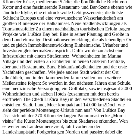
Kilometer Küste, mediterrane Städte, die fjordähnliche Bucht von
Kotor und eine faszinierende Restaurant- und Bar-Szene ebenso wie
ländliche Idylle, eine eindrucksvolle Gebirgsszenerie, die tiefste
Schlucht Europas und eine verwunschene Wasserlandschaft am
größten Binnensee der Balkaninsel. Neue Stadtentwicklungen als
Tourismuspfeiler Zu einem nachhaltigen touristischen Erfolg tragen
Projekte wie Luštica Bay bei: Eine in seiner Planung und Größe in
dem Land einmalige Destinationsentwicklung, die als lebendiger Ort
und zugleich Immobilienentwicklung Einheimische, Urlauber und
Investoren gleichermaßen anspricht. Dafür wurde zunächst eine
Infrastruktur mit einem Straßennetz, Wohneinheiten im Marina
Village und den ersten 35 Einheiten im neuen Ortskern Centrale,
aber auch Restaurants, Bars, Einkaufsmöglichkeiten und der erste
Yachthafen geschaffen. Wie jede andere Stadt wächst der Ort
allmählich, und in den kommenden Jahren sollen noch weitere
Meilensteine folgen: So werden in den nächsten Jahren eine Schule,
eine medizinische Versorgung, ein Golfplatz, sowie insgesamt 2.000
Wohneinheiten und sieben Hotels (zusammen mit dem bereits
eröffneten The Chedi Luštica Bay) in den verschiedenen Stadtteilen
entstehen. Stadt, Land, Meer kompakt auf 14.000 km2Doch wie
sieht der perfekte Montenegro-Urlaub nun aus? Von Luštica Bay
lässt sich mit der 270 Kilometer langen Panoramastrecke „More i
visine“ die Küste Montenegros bis zum Skadarsee erkunden. Wen
es weiter ins Landesinnere zieht, fährt vorbei an der
Landeshauptstadt Podgorica gen Norden und passiert dabei die