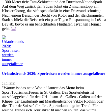
1.300 Meter tiefe Tara-Schlucht und den Durmitor-Nationalpark.
Auf dem Weg zurück gen Süden lohnt ein Zwischenstopp am
Kloster Ostrog, das sich spektakulär in eine Felswand schmiegt.
Nach einem Besuch der Bucht von Kotor und der gleichnamigen
Stadt schließt die Reise mit ein paar Tagen Entspannung in Luštica
Bay ab, bevor es am benachbarten Flughafen Tivat gen Heimat
geht.
[...]
Urlaubstrends 2020: Sportreisen werden immer ausgefallener
21.01.2020
"Warum ist das neue Wohin" lautete das Motto beim
Sport.Tourismus.Forum in St. Gallen. Das Sporterlebnis ist
ausschlaggebend für den Urlaubsort. St. Gallen - Golfen auf der
Klippe, der Laufurlaub mit Marathonlegende Viktor Röthlin oder
die "Tour de Suisse" für alle - Sporturlaub liegt im Trend. Für
welche Trends sich Touristiker fit machen sollten, das wurde