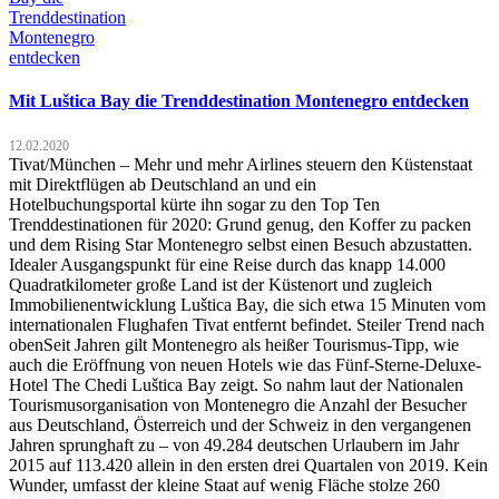
Mit Luštica Bay die Trenddestination Montenegro entdecken
12.02.2020
Tivat/München – Mehr und mehr Airlines steuern den Küstenstaat
mit Direktflügen ab Deutschland an und ein
Hotelbuchungsportal kürte ihn sogar zu den Top Ten
Trenddestinationen für 2020: Grund genug, den Koffer zu packen
und dem Rising Star Montenegro selbst einen Besuch abzustatten.
Idealer Ausgangspunkt für eine Reise durch das knapp 14.000
Quadratkilometer große Land ist der Küstenort und zugleich
Immobilienentwicklung Luštica Bay, die sich etwa 15 Minuten vom
internationalen Flughafen Tivat entfernt befindet. Steiler Trend nach
obenSeit Jahren gilt Montenegro als heißer Tourismus-Tipp, wie
auch die Eröffnung von neuen Hotels wie das Fünf-Sterne-Deluxe-
Hotel The Chedi Luštica Bay zeigt. So nahm laut der Nationalen
Tourismusorganisation von Montenegro die Anzahl der Besucher
aus Deutschland, Österreich und der Schweiz in den vergangenen
Jahren sprunghaft zu – von 49.284 deutschen Urlaubern im Jahr
2015 auf 113.420 allein in den ersten drei Quartalen von 2019. Kein
Wunder, umfasst der kleine Staat auf wenig Fläche stolze 260